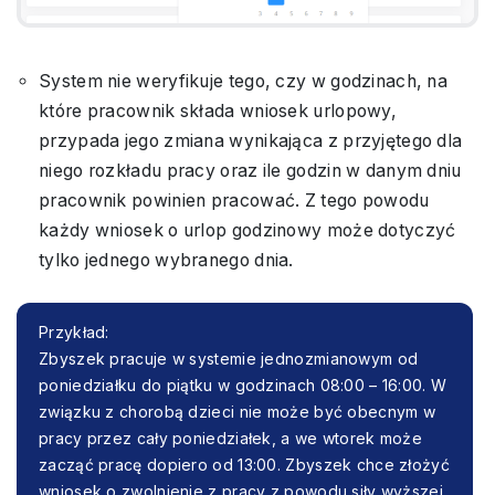
System nie weryfikuje tego, czy w godzinach, na
które pracownik składa wniosek urlopowy,
przypada jego zmiana wynikająca z przyjętego dla
niego rozkładu pracy oraz ile godzin w danym dniu
pracownik powinien pracować. Z tego powodu
każdy wniosek o urlop godzinowy może dotyczyć
tylko jednego wybranego dnia.
Przykład:
Zbyszek pracuje w systemie jednozmianowym od
poniedziałku do piątku w godzinach 08:00 – 16:00. W
związku z chorobą dzieci nie może być obecnym w
pracy przez cały poniedziałek, a we wtorek może
zacząć pracę dopiero od 13:00. Zbyszek chce złożyć
wniosek o zwolnienie z pracy z powodu siły wyższej.