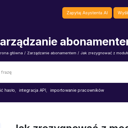
Zapytaj Asystenta AI
Wyśli
arządzanie abonament
trona główna
/
Zarządzanie abonamentem
/
Jak zrezygnować z moduł
ić hasło
,
integracja API
,
importowanie pracowników