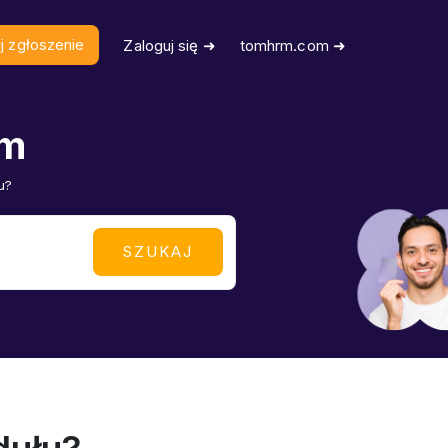
j zgłoszenie
Zaloguj się ➜
tomhrm.com ➜
em
u?