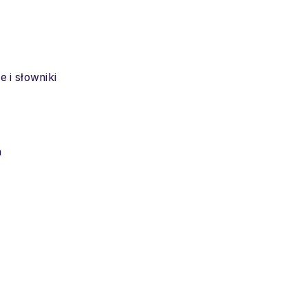
 i słowniki
ń
)