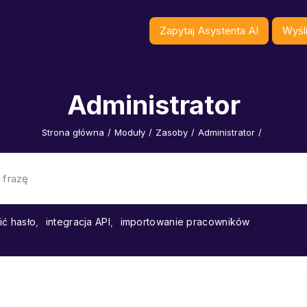
Zapytaj Asystenta AI
Wyśli
Administrator
Strona główna
/
Moduły
/
Zasoby
/
Administrator
/
ić hasło
,
integracja API
,
importowanie pracowników