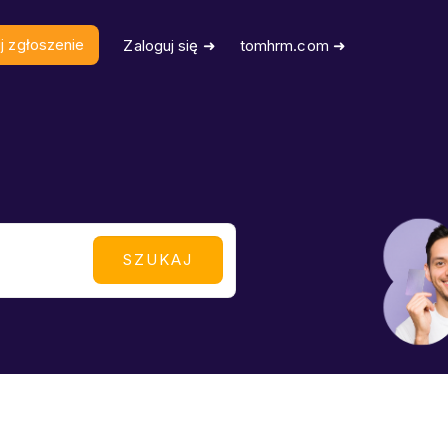
j zgłoszenie
Zaloguj się ➜
tomhrm.com ➜